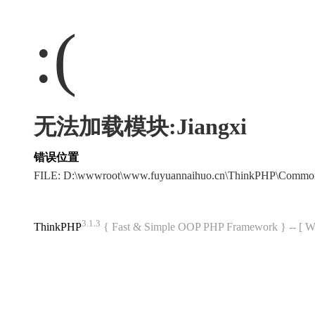
:(
无法加载模块:Jiangxi
错误位置
FILE: D:\wwwroot\www.fuyuannaihuo.cn\ThinkPHP\Commo
3.1.3
ThinkPHP
{ Fast & Simple OOP PHP Framework } -- 