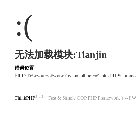
:(
无法加载模块:Tianjin
错误位置
FILE: D:\wwwroot\www.fuyuannaihuo.cn\ThinkPHP\Commo
3.1.3
ThinkPHP
{ Fast & Simple OOP PHP Framework } -- 