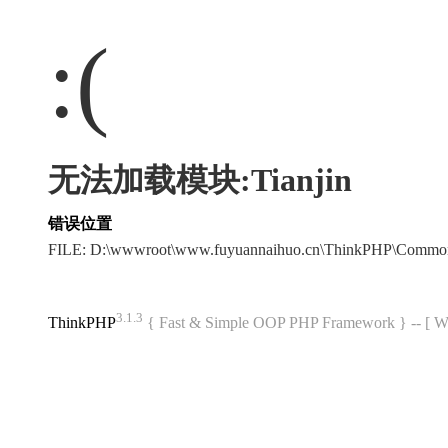
:(
无法加载模块:Tianjin
错误位置
FILE: D:\wwwroot\www.fuyuannaihuo.cn\ThinkPHP\Commo
3.1.3
ThinkPHP
{ Fast & Simple OOP PHP Framework } -- 