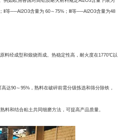
。例如欧洲各国对高铝质耐火材料规定Al2O3含量下限为
等──Al2O3含量为 60～75%；Ⅲ等──Al2O3含量为48
原料经成型和煅烧而成。热稳定性高，耐火度在1770℃以
高达90～95%，熟料在破碎前需分级拣选和筛分除铁，
土熟料和结合粘土共同细磨方法，可提高产品质量。