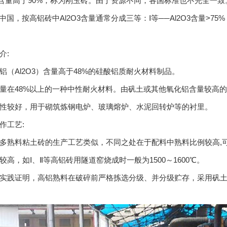
O3含量高于90%，称为刚玉砖。由于资源不同，各国标准也不完全一致
中国，按高铝砖中Al2O3含量通常分成三等：Ⅰ等──Al2O3含量>75%；Ⅱ
介:
铝（Al2O3）含量高于48%的硅酸铝质耐火材料制品。
量在48%以上的一种中性耐火材料。由矾土或其他氧化铝含量较高的
性较好，用于砌筑炼钢电炉、玻璃熔炉、水泥回转炉等的衬里。
作工艺:
多熟料粘土砖的生产工艺类似，不同之处在于配料中熟料比例较高,可
较高，如Ⅰ、Ⅱ等高铝砖用隧道窑烧成时一般为1500～1600℃。
实践证明，高铝熟料在破碎前严格拣选分级、并分级贮存，采用矾