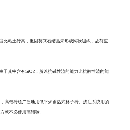
温度比粘土砖高，但因莫来石结晶未形成网状组织，故荷重
由于其中含有SiO2，所以抗碱性渣的能力比抗酸性渣的能
外，高铝砖还广泛地用做平炉蓄热式格子砖、浇注系统用的
地方就不必使用高铝砖。