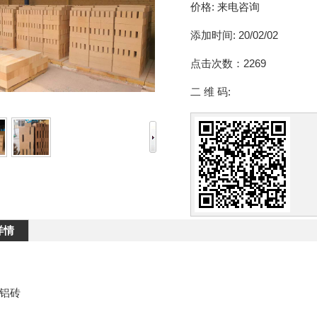
价格:
来电咨询
添加时间:
20/02/02
点击次数：
2269
二 维 码:
详情
铝砖