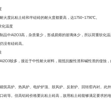
度
耐火度比粘土砖和半硅砖的耐火度都要高，达1750~1790℃。
软化温度
制品中Al2O3高，杂质量少，形成易熔的玻璃体少，所以荷重软化
仍没有硅砖高。
性
Al2O3较多，接近于中性耐火材料，能抵抗酸性渣和碱性渣的侵蚀，
砌筑高炉、热风炉、电炉炉顶、鼓风炉、反射炉、回转窑内衬。此
口砖等。但高铝砖价格要比粘土砖高，故用粘土砖能够满足要求的