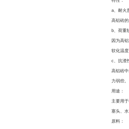
特性：
a、耐火
高铝砖的
b、荷重
因为高铝
软化温度
c、抗渣
高铝砖中
力弱些。
用途：
主要用于
塞头、水
原料：