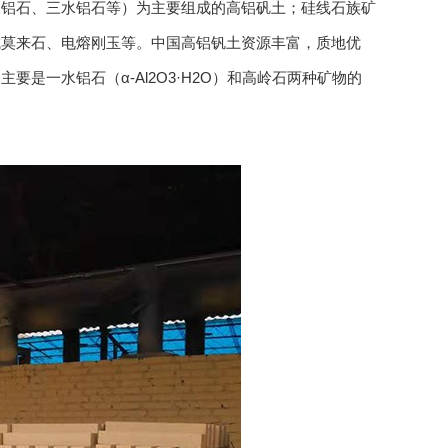
水铝石、三水铝石等）为主要组成的高铝矾土；硅线石族矿
成莫来石、电熔刚玉等。中国高铝钒土资源丰富，质地优
是一水铝石（α-Al2O3·H2O）和高岭石两种矿物的